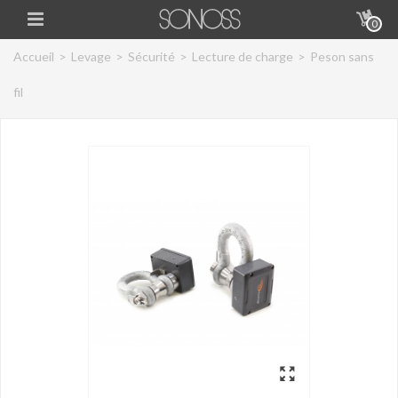
0
Accueil
>
Levage
>
Sécurité
>
Lecture de charge
>
Peson sans
fil