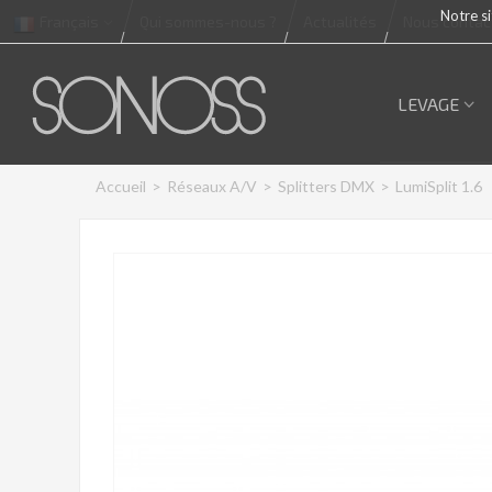
Notre si
Français
Qui sommes-nous ?
Actualités
Nous contac
LEVAGE
Accueil
>
Réseaux A/V
>
Splitters DMX
>
LumiSplit 1.6