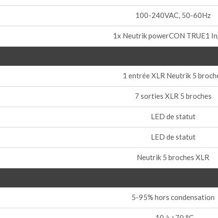
100-240VAC, 50-60Hz
1x Neutrik powerCON TRUE1 I
1 entrée XLR Neutrik 5 broch
7 sorties XLR 5 broches
LED de statut
LED de statut
Neutrik 5 broches XLR
5-95% hors condensation
-10 à +70 °C