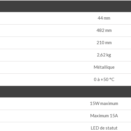
44 mm
482 mm
210 mm
2,62 kg
Métallique
0 à +50 °C
15W maximum
Maximum 15A
LED de statut