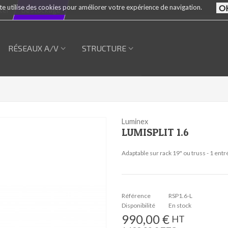
te utilise des cookies pour améliorer votre expérience de navigation.
ter
Destockage
RÉSEAUX A/V
STRUCTURE
Luminex
LUMISPLIT 1.6
Adaptable sur rack 19" ou truss - 1 en
Référence
RSP1.6-L
Disponibilité
En stock
990,00 €
HT