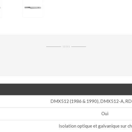
I I I I I
DMX512 (1986 & 1990), DMX512-A, RD
Oui
Isolation optique et galvanique sur c