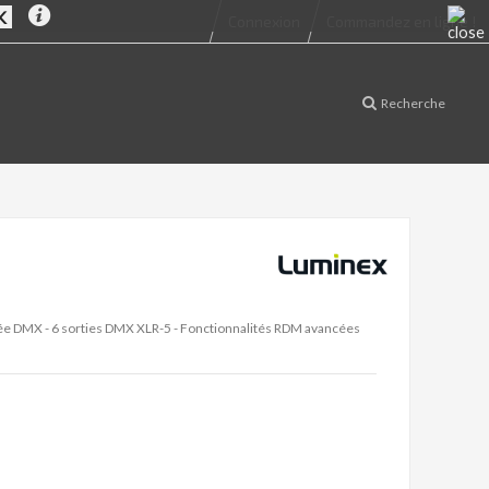
Connexion
Commandez en ligne !
Recherche
trée DMX - 6 sorties DMX XLR-5 - Fonctionnalités RDM avancées