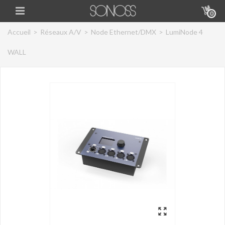
0
Accueil
>
Réseaux A/V
>
Node Ethernet/DMX
>
LumiNode 4
WALL