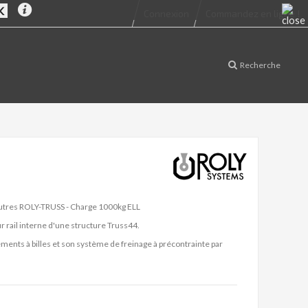
Connexion
Commandez en ligne !
Recherche
utres ROLY-TRUSS - Charge 1000kg ELL
r rail interne d'une structure Truss44.
ments à billes et son système de freinage à précontrainte par