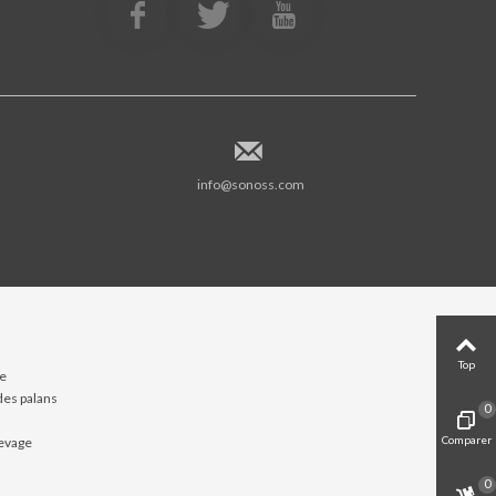
info@sonoss.com
Top
ne
es palans
0
Comparer
evage
0