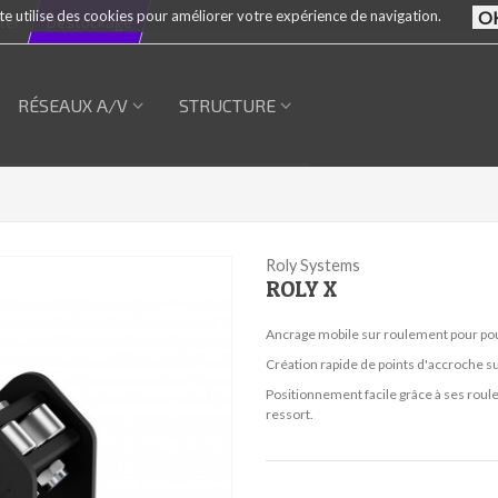
te utilise des cookies pour améliorer votre expérience de navigation.
ter
Destockage
RÉSEAUX A/V
STRUCTURE
Roly Systems
ROLY X
Ancrage mobile sur roulement pour po
Création rapide de points d'accroche su
Positionnement facile grâce à ses roule
ressort.