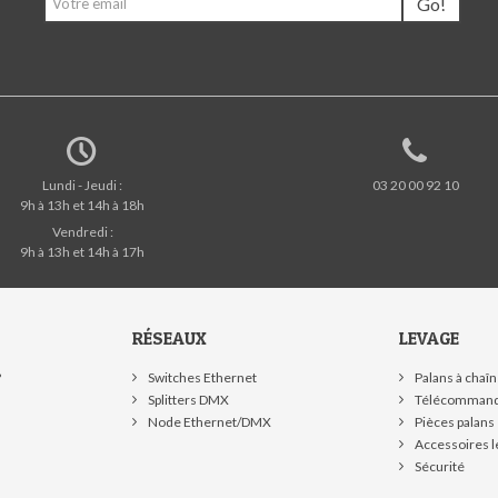
Go!
Lundi - Jeudi :
03 20 00 92 10
9h à 13h et 14h à 18h
Vendredi :
9h à 13h et 14h à 17h
RÉSEAUX
LEVAGE
?
Switches Ethernet
Palans à chaî
Splitters DMX
Télécommand
Node Ethernet/DMX
Pièces palans
Accessoires l
Sécurité