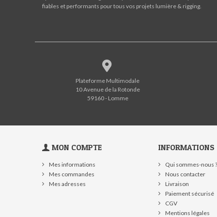
fiables et performants pour tous vos projets lumière & rigging.
Plateforme Multimodale
10 Avenue de la Rotonde
59160 - Lomme
MON COMPTE
INFORMATIONS
Mes informations
Qui sommes-nous 
Mes commandes
Nous contacter
Mes adresses
Livraison
Paiement sécurisé
CGV
Mentions légales