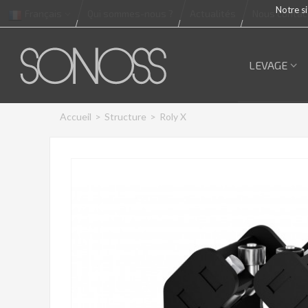
Notre si
Français
Qui sommes-nous ?
Actualités
Nous contac
LEVAGE
Accueil
>
Structure
>
Roly X