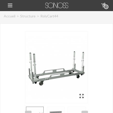
0
Accueil
>
Structure
>
RolyCart44