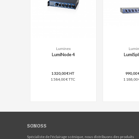
Luminex
Lumi
Comparer
Compare
LumiNode 4
LumiSpli
1 320,00 € HT
990,00 
1 584,00 € TTC
1 188,00 
SONOSS
Spécialiste de l'éclairage scénique, nous distribuons des produits