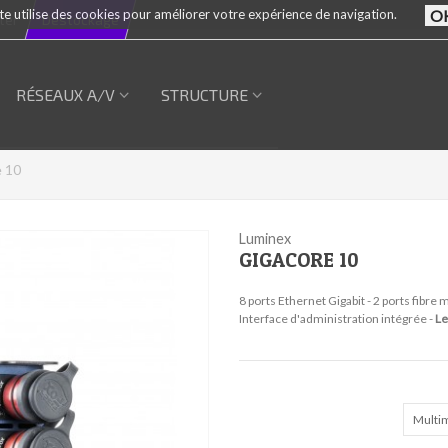
te utilise des cookies pour améliorer votre expérience de navigation.
ter
Destockage
RÉSEAUX A/V
STRUCTURE
 10
Luminex
GIGACORE 10
8 ports Ethernet Gigabit - 2 ports fib
Interface d'administration intégrée -
Le
Multi