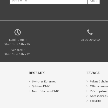
Go!
Lundi - Jeudi :
03 20 00 92 10
9h à 13h et 14h à 18h
Vendredi :
9h à 13h et 14h à 17h
RÉSEAUX
LEVAGE
?
Switches Ethernet
Palans à chaî
Splitters DMX
Télécommand
Node Ethernet/DMX
Pièces palans
Accessoires l
Sécurité