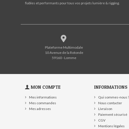
fiables et performants pour tous vos projets lumière & rigging.
Plateforme Multimodale
10 Avenue de la Rotonde
59160 - Lomme
MON COMPTE
INFORMATIONS
Mes informations
Qui sommes-nous 
Mes commandes
Nous contacter
Mes adresses
Livraison
Paiement sécurisé
CGV
Mentions légales