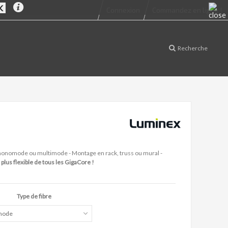
Connexion
Commandez en ligne !
Recherche
re monomode ou multimode - Montage en rack, truss ou mural -
 plus flexible de tous les GigaCore !
Type de fibre
mode