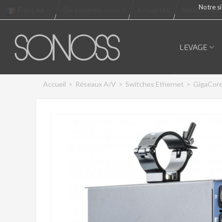
Notre si
Français
Qui sommes-nous ?
Actualités
Nous contac
LEVAGE
Accueil
>
Réseaux A/V
>
Switches Ethernet
>
GigaCore