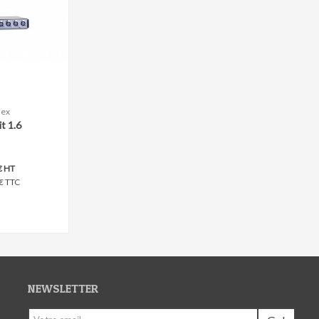
nex
r
t 1.6
€ HT
€ TTC
NEWSLETTER