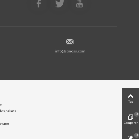
info@sonoss.com
Top
ne
es palans
0
Comparer
evage
0