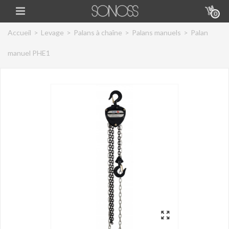
0
Accueil
>
Levage
>
Palans à chaîne
>
Palans manuels
>
Palan
manuel PHE1