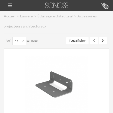
0
Accueil
>
Lumière
>
Éclairage architectural
>
Accessoires
projecteurs architecturaux
Voir
par page
Tout afficher
11