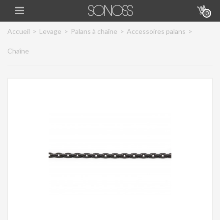
0
Accueil
>
Levage
>
Palans à chaîne
>
Accessoires palans
>
Chaîne